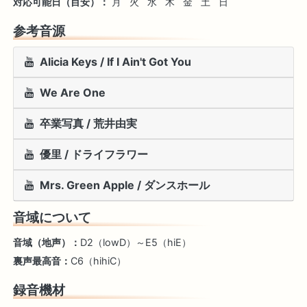
対応可能日（目安）：
月
火
水
木
金
土
日
参考音源
Alicia Keys / If I Ain't Got You
We Are One
卒業写真 / 荒井由実
優里 / ドライフラワー
Mrs. Green Apple / ダンスホール
音域について
音域（地声）：
D2（lowD）～E5（hiE）
裏声最高音：
C6（hihiC）
録音機材