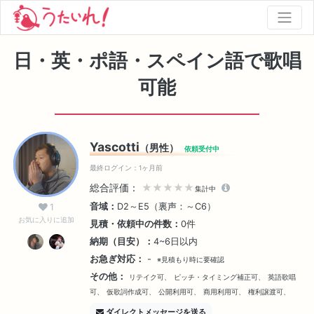
日・英・ポ語・スペイン語で歌唱
可能
Yascotti
（男性）
依頼受付中
最終ログイン：1ヶ月前
総合評価：
★★★★★
集計中
音域：
D2～E5（裏声：～C6）
1
お気に入りに追加
見積・依頼中の件数：
0件
納期（目安）：
4~6日以内
お急ぎ対応：
-
※見積もり時に要確認
その他：
リテイク可、
ピッチ・タイミング補正可、
英語歌唱
可、
仮歌詞作成可、
公開利用可、
商用利用可、
権利譲渡可、
ダイレクトメッセージを送る