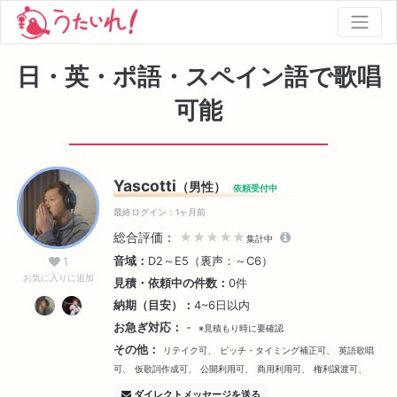
日・英・ポ語・スペイン語で歌唱
可能
Yascotti
（男性）
依頼受付中
最終ログイン：1ヶ月前
総合評価：
★★★★★
集計中
音域：
D2～E5（裏声：～C6）
1
お気に入りに追加
見積・依頼中の件数：
0件
納期（目安）：
4~6日以内
お急ぎ対応：
-
※見積もり時に要確認
その他：
リテイク可、
ピッチ・タイミング補正可、
英語歌唱
可、
仮歌詞作成可、
公開利用可、
商用利用可、
権利譲渡可、
ダイレクトメッセージを送る