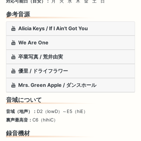
対応可能日（目安）：
月
火
水
木
金
土
日
参考音源
Alicia Keys / If I Ain't Got You
We Are One
卒業写真 / 荒井由実
優里 / ドライフラワー
Mrs. Green Apple / ダンスホール
音域について
音域（地声）：
D2（lowD）～E5（hiE）
裏声最高音：
C6（hihiC）
録音機材