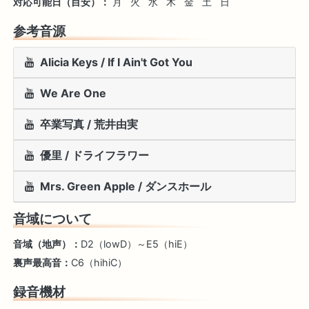
対応可能日（目安）：
月
火
水
木
金
土
日
参考音源
Alicia Keys / If I Ain't Got You
We Are One
卒業写真 / 荒井由実
優里 / ドライフラワー
Mrs. Green Apple / ダンスホール
音域について
音域（地声）：
D2（lowD）～E5（hiE）
裏声最高音：
C6（hihiC）
録音機材