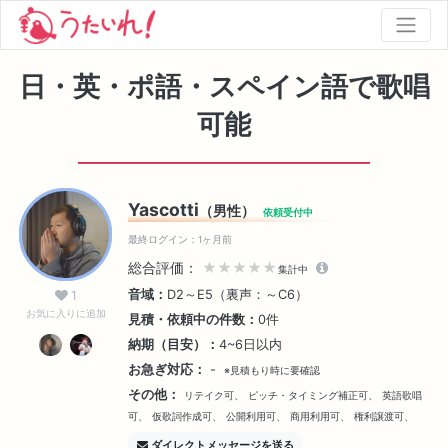
日・英・ポ語・スペイン語で歌唱
可能
Yascotti
（男性）
依頼受付中
最終ログイン：1ヶ月前
総合評価：
★★★★★
集計中
音域：
D2～E5（裏声：～C6）
1
お気に入りに追加
見積・依頼中の件数：
0件
納期（目安）：
4~6日以内
お急ぎ対応：
-
※見積もり時に要確認
その他：
リテイク可、
ピッチ・タイミング補正可、
英語歌唱
可、
仮歌詞作成可、
公開利用可、
商用利用可、
権利譲渡可、
ダイレクトメッセージを送る