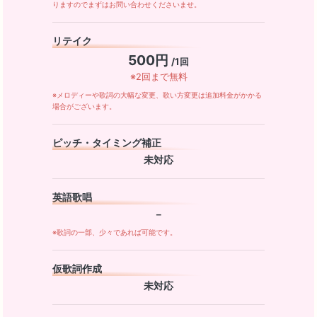
りますのでまずはお問い合わせくださいませ。
リテイク
500円
/1回
※2回まで無料
※メロディーや歌詞の大幅な変更、歌い方変更は追加料金がかかる
場合がございます。
ピッチ・タイミング補正
未対応
英語歌唱
－
※歌詞の一部、少々であれば可能です。
仮歌詞作成
未対応