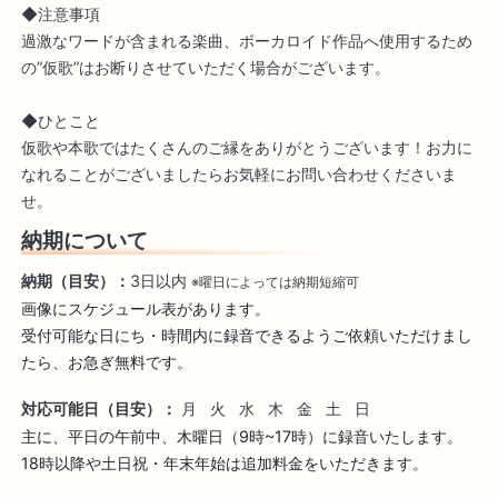
◆注意事項
過激なワードが含まれる楽曲、ボーカロイド作品へ使用するため
の”仮歌”はお断りさせていただく場合がございます。
◆ひとこと
仮歌や本歌ではたくさんのご縁をありがとうございます！お力に
なれることがございましたらお気軽にお問い合わせくださいま
せ。
納期について
納期（目安）：
3日以内
※曜日によっては納期短縮可
画像にスケジュール表があります。

受付可能な日にち・時間内に録音できるようご依頼いただけまし
たら、お急ぎ無料です。
対応可能日（目安）：
月
火
水
木
金
土
日
主に、平日の午前中、木曜日（9時~17時）に録音いたします。
18時以降や土日祝・年末年始は追加料金をいただきます。
