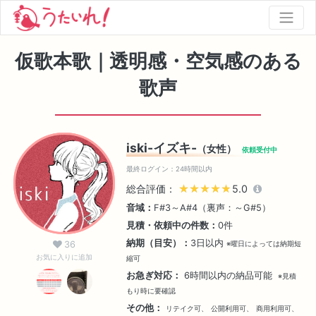
仮歌本歌｜透明感・空気感のある
歌声
iski-イズキ-
（女性）
依頼受付中
最終ログイン：24時間以内
総合評価：
★★★★★
★★★★★
5.0
音域：
F#3～A#4（裏声：～G#5）
見積・依頼中の件数：
0件
納期（目安）：
3日以内
36
※曜日によっては納期短
お気に入りに追加
縮可
お急ぎ対応：
6時間以内の納品可能
※見積
もり時に要確認
その他：
リテイク可、
公開利用可、
商用利用可、