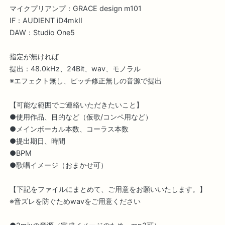
マイクプリアンプ：GRACE design m101
IF：AUDIENT iD4mkII
DAW：Studio One5
指定が無ければ
提出：48.0kHz、24Bit、wav、モノラル
※エフェクト無し、ピッチ修正無しの音源で提出
【可能な範囲でご連絡いただきたいこと】
●使用作品、目的など（仮歌/コンペ用など）
●メインボーカル本数、コーラス本数
●提出期日、時間
●BPM
●歌唱イメージ（おまかせ可）
【下記をファイルにまとめて、ご用意をお願いいたします。】
※音ズレを防ぐためwavをご用意ください