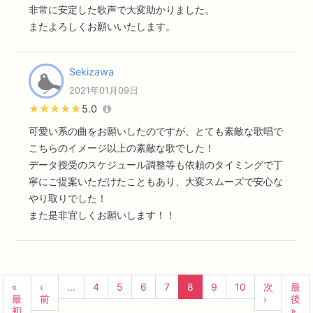
非常に安定した歌声で大変助かりました。
またよろしくお願いいたします。
Sekizawa
2021年01月09日
★★★★★
★★★★★
5.0
可愛い系の曲をお願いしたのですが、とても素敵な歌唱で
こちらのイメージ以上の素敵な歌でした！
データ授受のスケジュール調整等も依頼のタイミングで丁
寧にご提案いただけたこともあり、大変スムーズで安心な
やり取りでした！
また是非宜しくお願いします！！
«
‹
…
4
5
6
7
8
9
10
次
最
最
前
›
後
初
»