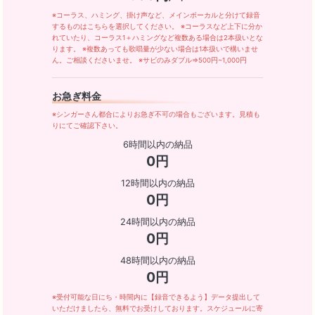
※コーラス、ハミング、掛け声など、メインボーカルと分けて録音
するものはこちらを選択してください。 ※コーラスなど上下に分か
れていたり、コーラス1＋ハミングなど複数ある場合は2本扱いとな
ります。 ※複数あっても歌唱量が少ない場合は1本扱いで構いませ
ん。ご相談くださいませ。 ※サビのみダブル⇒500円~1,000円
お急ぎ料金
※シンガーさん都合によりお急ぎ不可の場合もございます。見積も
りにてご確認下さい。
6時間以内の納品
0円
12時間以内の納品
0円
24時間以内の納品
0円
48時間以内の納品
0円
※受付可能な日にち・時間内に【録音できるよう】データ提出して
いただけましたら、無料でお受けしております。スケジュールに寄