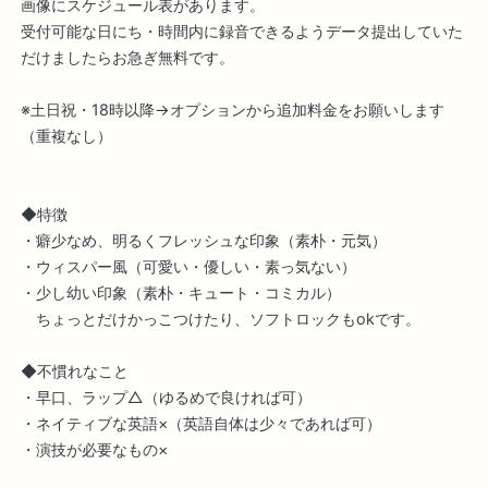
画像にスケジュール表があります。
受付可能な日にち・時間内に録音できるようデータ提出していた
だけましたらお急ぎ無料です。
※土日祝・18時以降→オプションから追加料金をお願いします
（重複なし）
◆特徴
・癖少なめ、明るくフレッシュな印象（素朴・元気）
・ウィスパー風（可愛い・優しい・素っ気ない）
・少し幼い印象（素朴・キュート・コミカル）
ちょっとだけかっこつけたり、ソフトロックもokです。
◆不慣れなこと
・早口、ラップ△（ゆるめで良ければ可）
・ネイティブな英語×（英語自体は少々であれば可）
・演技が必要なもの×