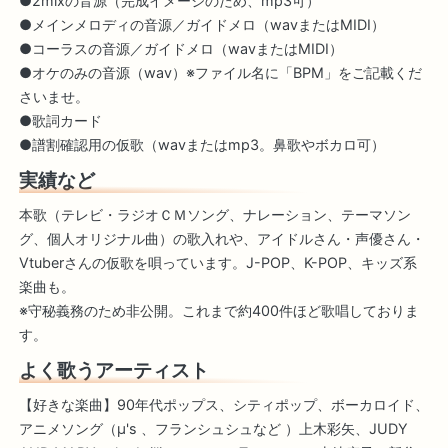
●2mixの音源（完成イメージのため、mp3可）
●メインメロディの音源／ガイドメロ（wavまたはMIDI）
●コーラスの音源／ガイドメロ（wavまたはMIDI）
●オケのみの音源（wav）※ファイル名に「BPM」をご記載くだ
さいませ。
●歌詞カード
●譜割確認用の仮歌（wavまたはmp3。鼻歌やボカロ可）
実績など
本歌（テレビ・ラジオＣＭソング、ナレーション、テーマソン
グ、個人オリジナル曲）の歌入れや、アイドルさん・声優さん・
Vtuberさんの仮歌を唄っています。J-POP、K-POP、キッズ系
楽曲も。
※守秘義務のため非公開。これまで約400件ほど歌唱しておりま
す。
よく歌うアーティスト
【好きな楽曲】90年代ポップス、シティポップ、ボーカロイド、
アニメソング（μ's 、フランシュシュなど ）上木彩矢、JUDY