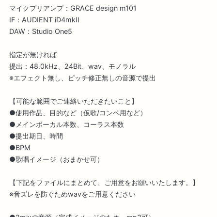
マイクプリアンプ：GRACE design m101
IF：AUDIENT iD4mkII
DAW：Studio One5
指定が無ければ
提出：48.0kHz、24Bit、wav、モノラル
※エフェクト無し、ピッチ修正無しの音源で提出
【可能な範囲でご連絡いただきたいこと】
●使用作品、目的など（仮歌/コンペ用など）
●メインボーカル本数、コーラス本数
●提出期日、時間
●BPM
●歌唱イメージ（おまかせ可）
【下記をファイルにまとめて、ご用意をお願いいたします。】
※音ズレを防ぐためwavをご用意ください