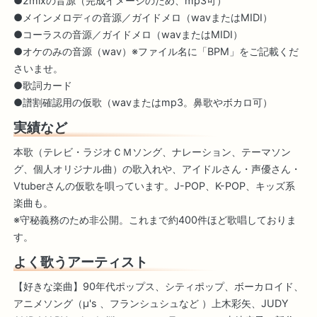
●2mixの音源（完成イメージのため、mp3可）
●メインメロディの音源／ガイドメロ（wavまたはMIDI）
●コーラスの音源／ガイドメロ（wavまたはMIDI）
●オケのみの音源（wav）※ファイル名に「BPM」をご記載くだ
さいませ。
●歌詞カード
●譜割確認用の仮歌（wavまたはmp3。鼻歌やボカロ可）
実績など
本歌（テレビ・ラジオＣＭソング、ナレーション、テーマソン
グ、個人オリジナル曲）の歌入れや、アイドルさん・声優さん・
Vtuberさんの仮歌を唄っています。J-POP、K-POP、キッズ系
楽曲も。
※守秘義務のため非公開。これまで約400件ほど歌唱しておりま
す。
よく歌うアーティスト
【好きな楽曲】90年代ポップス、シティポップ、ボーカロイド、
アニメソング（μ's 、フランシュシュなど ）上木彩矢、JUDY