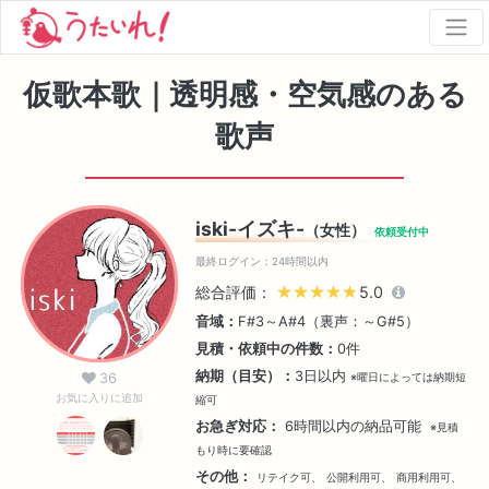
仮歌本歌｜透明感・空気感のある
歌声
iski-イズキ-
（女性）
依頼受付中
最終ログイン：24時間以内
総合評価：
★★★★★
★★★★★
5.0
音域：
F#3～A#4（裏声：～G#5）
見積・依頼中の件数：
0件
納期（目安）：
3日以内
36
※曜日によっては納期短
お気に入りに追加
縮可
お急ぎ対応：
6時間以内の納品可能
※見積
もり時に要確認
その他：
リテイク可、
公開利用可、
商用利用可、