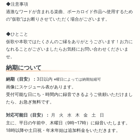
◆注意事項
過激なワードが含まれる楽曲、ボーカロイド作品へ使用するため
の”仮歌”はお断りさせていただく場合がございます。
◆ひとこと
仮歌や本歌ではたくさんのご縁をありがとうございます！お力に
なれることがございましたらお気軽にお問い合わせくださいま
せ。
納期について
納期（目安）：
3日以内
※曜日によっては納期短縮可
画像にスケジュール表があります。

受付可能な日にち・時間内に録音できるようご依頼いただけまし
たら、お急ぎ無料です。
対応可能日（目安）：
月
火
水
木
金
土
日
主に、平日の午前中、木曜日（9時~17時）に録音いたします。
18時以降や土日祝・年末年始は追加料金をいただきます。
