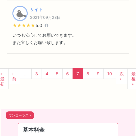
サイト
2021年09月28日
★★★★★
★★★★★
5.0
いつも安心してお願いできます。
また宜しくお願い致します。
«
‹
…
3
4
5
6
7
8
9
10
次
最
最
前
›
後
初
»
ワンコーラス
基本料金