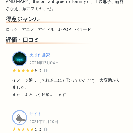
AND MARY、the brilliant green（Tommy）、土岐麻子、新谷
さなえ、藤井フミヤ、他。
得意ジャンル
ロック
アニメ
アイドル
J-POP
バラード
評価・口コミ
天才作曲家
2021年12月04日
★★★★★
★★★★★
5.0
イメージ通り（それ以上に）歌っていただき、大変助かり
ました。
また、よろしくお願いします。
サイト
2021年11月20日
★★★★★
★★★★★
5.0