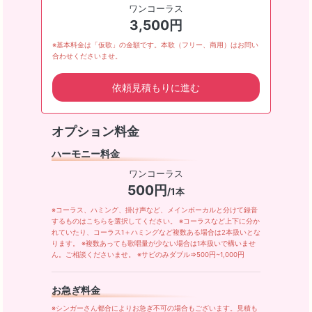
ワンコーラス
3,500円
※基本料金は「仮歌」の金額です。本歌（フリー、商用）はお問い
合わせくださいませ。
依頼見積もりに進む
オプション料金
ハーモニー料金
ワンコーラス
500円
/1本
※コーラス、ハミング、掛け声など、メインボーカルと分けて録音
するものはこちらを選択してください。 ※コーラスなど上下に分か
れていたり、コーラス1＋ハミングなど複数ある場合は2本扱いとな
ります。 ※複数あっても歌唱量が少ない場合は1本扱いで構いませ
ん。ご相談くださいませ。 ※サビのみダブル⇒500円~1,000円
お急ぎ料金
※シンガーさん都合によりお急ぎ不可の場合もございます。見積も