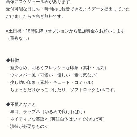
画像にスケジュール表があります。
受付可能な日にち・時間内に録音できるようデータ提出していた
だけましたらお急ぎ無料です。
※土日祝・18時以降→オプションから追加料金をお願いします
（重複なし）
◆特徴
・癖少なめ、明るくフレッシュな印象（素朴・元気）
・ウィスパー風（可愛い・優しい・素っ気ない）
・少し幼い印象（素朴・キュート・コミカル）
ちょっとだけかっこつけたり、ソフトロックもokです。
◆不慣れなこと
・早口、ラップ△（ゆるめで良ければ可）
・ネイティブな英語×（英語自体は少々であれば可）
・演技が必要なもの×