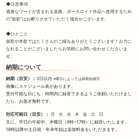
◆注意事項
過激なワードが含まれる楽曲、ボーカロイド作品へ使用するため
の”仮歌”はお断りさせていただく場合がございます。
◆ひとこと
仮歌や本歌ではたくさんのご縁をありがとうございます！お力に
なれることがございましたらお気軽にお問い合わせくださいま
せ。
納期について
納期（目安）：
3日以内
※曜日によっては納期短縮可
画像にスケジュール表があります。

受付可能な日にち・時間内に録音できるようご依頼いただけまし
たら、お急ぎ無料です。
対応可能日（目安）：
月
火
水
木
金
土
日
主に、平日の午前中、木曜日（9時~17時）に録音いたします。
18時以降や土日祝・年末年始は追加料金をいただきます。
