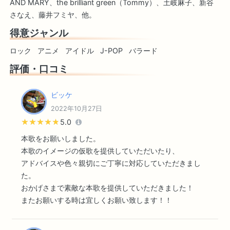
AND MARY、the brilliant green（Tommy）、土岐麻子、新谷
さなえ、藤井フミヤ、他。
得意ジャンル
ロック
アニメ
アイドル
J-POP
バラード
評価・口コミ
ビッケ
2022年10月27日
★★★★★
★★★★★
5.0
本歌をお願いしました。
本歌のイメージの仮歌を提供していただいたり、
アドバイスや色々親切にご丁寧に対応していただきまし
た。
おかげさまで素敵な本歌を提供していただきました！
またお願いする時は宜しくお願い致します！！