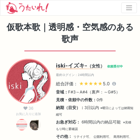
仮歌本歌｜透明感・空気感のある
歌声
iski-イズキ-
（女性）
依頼受付中
最終ログイン：24時間以内
総合評価：
★★★★★
★★★★★
5.0
音域：
F#3～A#4（裏声：～G#5）
見積・依頼中の件数：
0件
納期（目安）：
3日以内
36
※曜日によっては納期短
お気に入りに追加
縮可
お急ぎ対応：
6時間以内の納品可能
※見積
もり時に要確認
その他：
リテイク可、
公開利用可、
商用利用可、