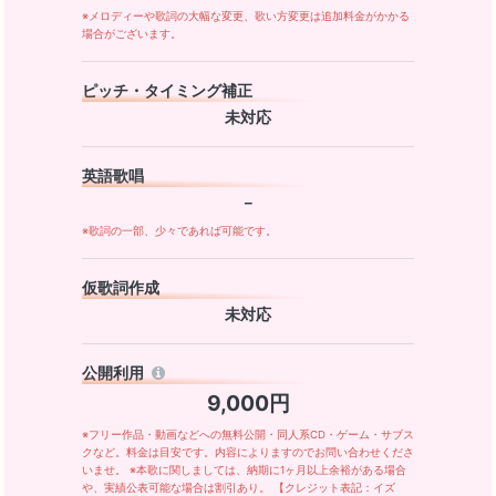
※メロディーや歌詞の大幅な変更、歌い方変更は追加料金がかかる
場合がございます。
ピッチ・タイミング補正
未対応
英語歌唱
－
※歌詞の一部、少々であれば可能です。
仮歌詞作成
未対応
公開利用
9,000円
※フリー作品・動画などへの無料公開・同人系CD・ゲーム・サブス
クなど。料金は目安です。内容によりますのでお問い合わせくださ
いませ。 ※本歌に関しましては、納期に1ヶ月以上余裕がある場合
や、実績公表可能な場合は割引あり。 【クレジット表記：イズ