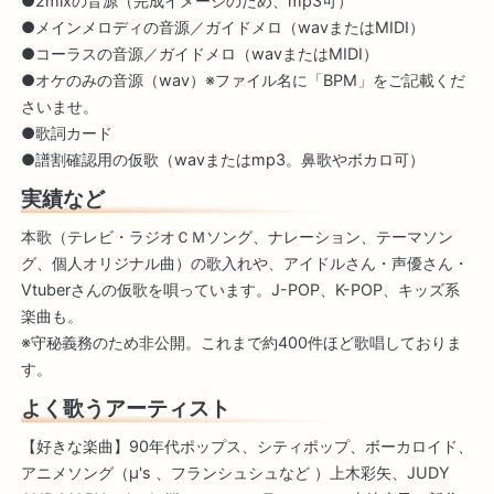
●2mixの音源（完成イメージのため、mp3可）
●メインメロディの音源／ガイドメロ（wavまたはMIDI）
●コーラスの音源／ガイドメロ（wavまたはMIDI）
●オケのみの音源（wav）※ファイル名に「BPM」をご記載くだ
さいませ。
●歌詞カード
●譜割確認用の仮歌（wavまたはmp3。鼻歌やボカロ可）
実績など
本歌（テレビ・ラジオＣＭソング、ナレーション、テーマソン
グ、個人オリジナル曲）の歌入れや、アイドルさん・声優さん・
Vtuberさんの仮歌を唄っています。J-POP、K-POP、キッズ系
楽曲も。
※守秘義務のため非公開。これまで約400件ほど歌唱しておりま
す。
よく歌うアーティスト
【好きな楽曲】90年代ポップス、シティポップ、ボーカロイド、
アニメソング（μ's 、フランシュシュなど ）上木彩矢、JUDY