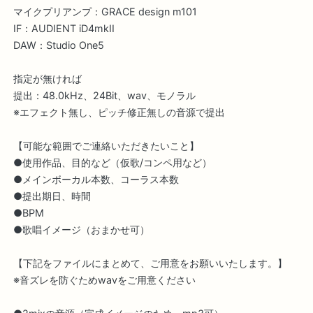
マイクプリアンプ：GRACE design m101
IF：AUDIENT iD4mkII
DAW：Studio One5
指定が無ければ
提出：48.0kHz、24Bit、wav、モノラル
※エフェクト無し、ピッチ修正無しの音源で提出
【可能な範囲でご連絡いただきたいこと】
●使用作品、目的など（仮歌/コンペ用など）
●メインボーカル本数、コーラス本数
●提出期日、時間
●BPM
●歌唱イメージ（おまかせ可）
【下記をファイルにまとめて、ご用意をお願いいたします。】
※音ズレを防ぐためwavをご用意ください