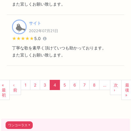
また宜しくお願い致します。
サイト
2022年07月21日
★★★★★
★★★★★
5.0
丁寧な歌を素早く頂けていつも助かっております。
また宜しくお願い致します。
«
‹
1
2
3
4
5
6
7
8
…
次
最
最
前
›
後
初
»
ワンコーラス