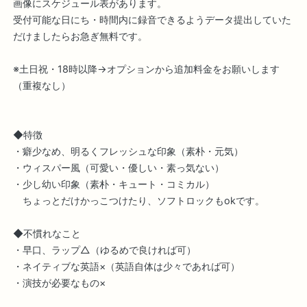
画像にスケジュール表があります。
受付可能な日にち・時間内に録音できるようデータ提出していた
だけましたらお急ぎ無料です。
※土日祝・18時以降→オプションから追加料金をお願いします
（重複なし）
◆特徴
・癖少なめ、明るくフレッシュな印象（素朴・元気）
・ウィスパー風（可愛い・優しい・素っ気ない）
・少し幼い印象（素朴・キュート・コミカル）
ちょっとだけかっこつけたり、ソフトロックもokです。
◆不慣れなこと
・早口、ラップ△（ゆるめで良ければ可）
・ネイティブな英語×（英語自体は少々であれば可）
・演技が必要なもの×