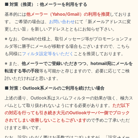
■ 対策（推奨）：他メーラーを利用をする
基本的には
他メーラー（Yahoo/Gmail）の利用を推奨
しておりま
す。 ご希望の場合は、
お問い合わせ
にて「新メールアドレスに変
更したい旨」を新しいアドレスとともにお知らせ下さい。
※ なお、Gmailの仕様上、取引メッセージ等がプロモーションフォ
ルダ等に勝手にメールが移動する場合もございますので、こちら
も同様に
フィルタ設定等をいただく
ことを推奨しております。
※ また、
他メーラーでご登録いただきつつ、hotmail宛にメールを
転送する等の手段
等も可能かと存じますので、必要に応じてご検
討いただければと思います。
■ 対策：Outlook系メールのご利用を続けたい場合
上述の通り、Outlook系はスパムフィルターの効果が強く、極力ス
パムとして取り扱われないようにする必要があります。
ただ以下
の対応を行っても引き続き大元のOutlookサーバー側でブロック
されてしまい改善しないこともございます
ので予めご了承いただ
けますと幸いです。
なお、設定いただく際はお手数ではございますが、「設定→メー