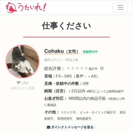
仕事ください
Cohaku
（女性）
依頼受付中
最終ログイン：1年以上前
総合評価：
★★★★★
集計中
音域：
F3～D#5（裏声：～A5）
Like
見積・依頼中の件数：
0件
お気に入りに追加
納期（目安）：
2日以内
※曜日によっては納期短縮可
お急ぎ対応：
6時間以内の納品可能
※見積もり時
に要確認
その他：
リテイク可、
ピッチ・タイミング補正可、
英語
歌唱可、
商用利用可、
権利譲渡可、
ダイレクトメッセージを送る