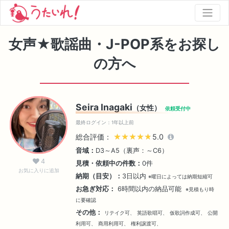
女声★歌謡曲・J-POP系をお探し
の方へ
Seira Inagaki
（女性）
依頼受付中
最終ログイン：1年以上前
総合評価：
★★★★★
★★★★★
5.0
音域：
D3～A5（裏声：～C6）
4
見積・依頼中の件数：
0件
お気に入りに追加
納期（目安）：
3日以内
※曜日によっては納期短縮可
お急ぎ対応：
6時間以内の納品可能
※見積もり時
に要確認
その他：
リテイク可、
英語歌唱可、
仮歌詞作成可、
公開
利用可、
商用利用可、
権利譲渡可、