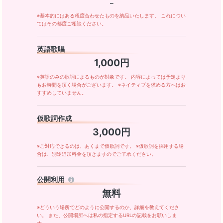
－
※基本的にはある程度合わせたものを納品いたします。 これについ
てはその都度ご相談ください。
英語歌唱
1,000円
※英語のみの歌詞によるものが対象です。 内容によっては予定より
もお時間を頂く場合がございます。 ※ネイティブを求める方へはお
すすめしていません。
仮歌詞作成
3,000円
※ご対応できるのは、あくまで仮歌詞です。 ※仮歌詞を採用する場
合は、別途追加料金を頂きますのでご了承ください。
公開利用
無料
※どういう場所でどのように公開するのか、詳細を教えてくださ
い。 また、公開場所へは私の指定するURLの記載をお願いしま