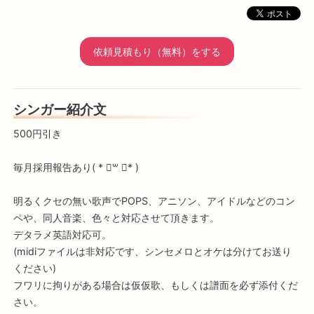
依頼見積もり（無料）をする
シンガー紹介文
500円引き
毎月採用報告あり( * ॑꒳ ॑* )
明るくクセの無い歌声でPOPS、アニソン、アイドルなどのコン
ペや、同人音楽、色々と対応させて頂きます。
デタラメ英語対応可。
(midiファイルは非対応です、シンセメロとオケは分けてお送り
ください)
フワリに拘りがある場合は仮仮歌、もしくは譜面を必ず添付くだ
さい。