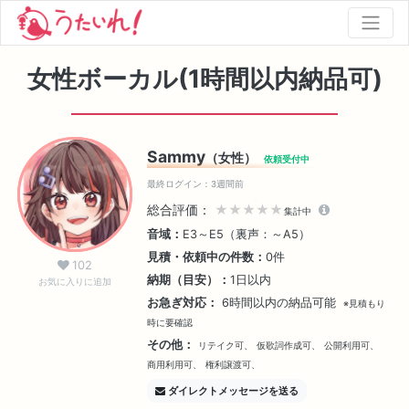
女性ボーカル(1時間以内納品可)
Sammy
（女性）
依頼受付中
最終ログイン：3週間前
総合評価：
★★★★★
集計中
音域：
E3～E5（裏声：～A5）
見積・依頼中の件数：
0件
102
納期（目安）：
1日以内
お気に入りに追加
お急ぎ対応：
6時間以内の納品可能
※見積もり
時に要確認
その他：
リテイク可、
仮歌詞作成可、
公開利用可、
商用利用可、
権利譲渡可、
ダイレクトメッセージを送る