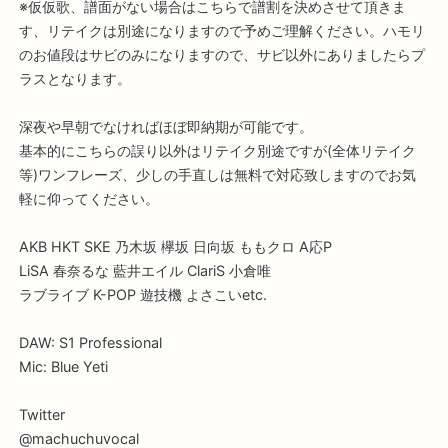
※仮仮歌、譜面がない場合はこちらで譜割を決めさせて頂きま
す、リテイクは別途になりますので予めご理解ください。ハモリ
のお値段はサビのみになりますので、サビ以外にありましたらプ
ラスとなります。
深夜や早朝でなければほぼ即納期が可能です。
基本的にこちらの誤り以外はリテイク別途ですが(全体リテイク
等)ワンフレーズ、少しの手直しは無料で対応致しますのでお気
軽に仰ってください。
AKB HKT SKE 乃木坂 欅坂 日向坂 ももクロ A応P
LiSA 春奈るな 藍井エイル ClariS 小倉唯
ラブライブ K-POP 遊技機 よさこいetc.
DAW: S1 Professional
Mic: Blue Yeti
Twitter
@machuchuvocal