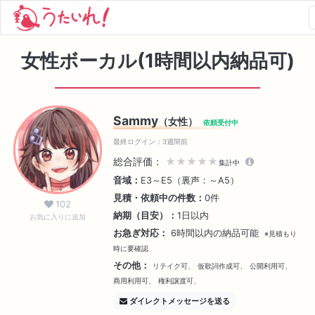
女性ボーカル(1時間以内納品可)
Sammy
（女性）
依頼受付中
最終ログイン：3週間前
総合評価：
★★★★★
集計中
音域：
E3～E5（裏声：～A5）
見積・依頼中の件数：
0件
102
納期（目安）：
1日以内
お気に入りに追加
お急ぎ対応：
6時間以内の納品可能
※見積もり
時に要確認
その他：
リテイク可、
仮歌詞作成可、
公開利用可、
商用利用可、
権利譲渡可、
ダイレクトメッセージを送る