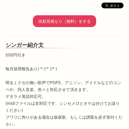
依頼見積もり（無料）をする
シンガー紹介文
500円引き
毎月採用報告あり( * ॑꒳ ॑* )
明るくクセの無い歌声でPOPS、アニソン、アイドルなどのコン
ペや、同人音楽、色々と対応させて頂きます。
デタラメ英語対応可。
(midiファイルは非対応です、シンセメロとオケは分けてお送り
ください)
フワリに拘りがある場合は仮仮歌、もしくは譜面を必ず添付くだ
さい。