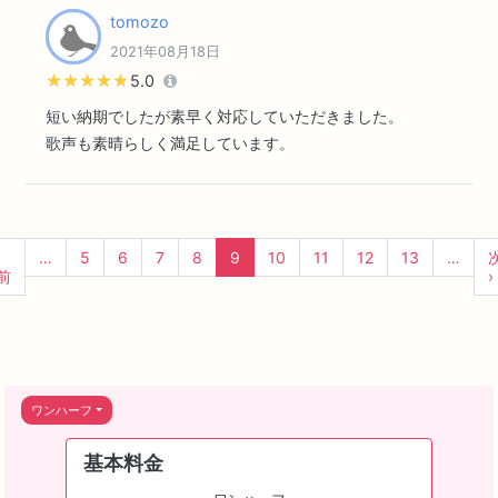
tomozo
2021年08月18日
★★★★★
★★★★★
5.0
短い納期でしたが素早く対応していただきました。
歌声も素晴らしく満足しています。
‹
…
5
6
7
8
9
10
11
12
13
…
前
›
ワンハーフ
基本料金