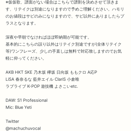
※仮仮歌、譜面がない場合はこちらで譜割を決めさせて頂きま
す、リテイクは別途になりますので予めご理解ください。ハモリ
のお値段はサビのみになりますので、サビ以外にありましたらプ
ラスとなります。
深夜や早朝でなければほぼ即納期が可能です。
基本的にこちらの誤り以外はリテイク別途ですが(全体リテイク
等)ワンフレーズ、少しの手直しは無料で対応致しますのでお気
軽に仰ってください。
AKB HKT SKE 乃木坂 欅坂 日向坂 ももクロ A応P
LiSA 春奈るな 藍井エイル ClariS 小倉唯
ラブライブ K-POP 遊技機 よさこいetc.
DAW: S1 Professional
Mic: Blue Yeti
Twitter
@machuchuvocal