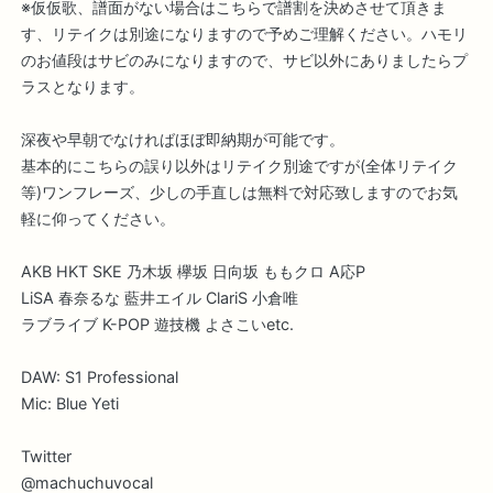
※仮仮歌、譜面がない場合はこちらで譜割を決めさせて頂きま
す、リテイクは別途になりますので予めご理解ください。ハモリ
のお値段はサビのみになりますので、サビ以外にありましたらプ
ラスとなります。
深夜や早朝でなければほぼ即納期が可能です。
基本的にこちらの誤り以外はリテイク別途ですが(全体リテイク
等)ワンフレーズ、少しの手直しは無料で対応致しますのでお気
軽に仰ってください。
AKB HKT SKE 乃木坂 欅坂 日向坂 ももクロ A応P
LiSA 春奈るな 藍井エイル ClariS 小倉唯
ラブライブ K-POP 遊技機 よさこいetc.
DAW: S1 Professional
Mic: Blue Yeti
Twitter
@machuchuvocal