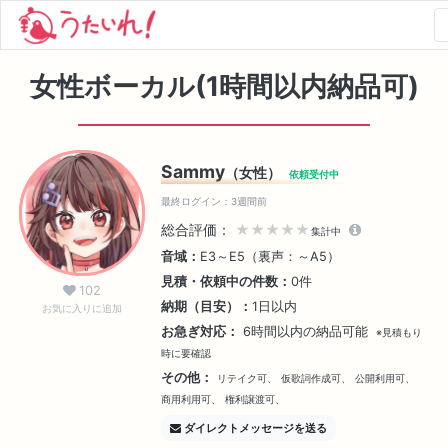
女性ボーカル(1時間以内納品可)
Sammy
（女性）
依頼受付中
最終ログイン：3週間前
総合評価：
★★★★★
集計中
音域：
E3～E5（裏声：～A5）
見積・依頼中の件数：
0件
102
納期（目安）：
1日以内
お気に入りに追加
お急ぎ対応：
6時間以内の納品可能
※見積もり
時に要確認
その他：
リテイク可、
仮歌詞作成可、
公開利用可、
商用利用可、
権利譲渡可、
ダイレクトメッセージを送る