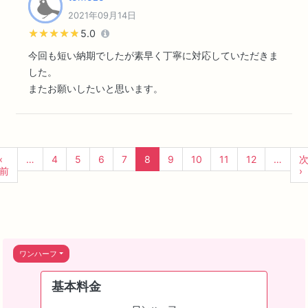
2021年09月14日
★★★★★
★★★★★
5.0
今回も短い納期でしたが素早く丁寧に対応していただきま
した。
またお願いしたいと思います。
‹
…
4
5
6
7
8
9
10
11
12
…
前
›
ワンハーフ
基本料金