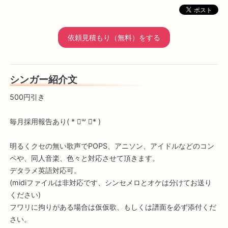
依頼見積もり（無料）をする
シンガー紹介文
500円引き
毎月採用報告あり( * ॑꒳ ॑* )
明るくクセの無い歌声でPOPS、アニソン、アイドルなどのコン
ペや、同人音楽、色々と対応させて頂きます。
デタラメ英語対応可。
(midiファイルは非対応です、シンセメロとオケは分けてお送り
ください)
フワリに拘りがある場合は仮仮歌、もしくは譜面を必ず添付くだ
さい。