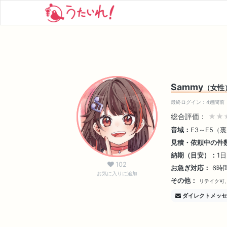
Sammy
（女性
最終ログイン：4週間前
総合評価：
★★
音域：
E3～E5（
見積・依頼中の件
納期（目安）：
1
102
お急ぎ対応：
6時
お気に入りに追加
その他：
リテイク可
ダイレクトメッセ