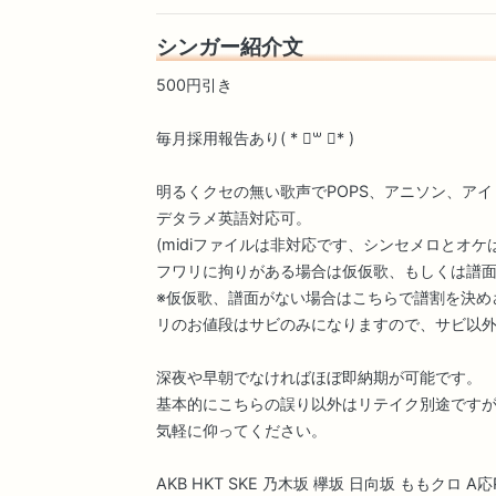
シンガー紹介文
500円引き
毎月採用報告あり( * ॑꒳ ॑* )
明るくクセの無い歌声でPOPS、アニソン、ア
デタラメ英語対応可。
(midiファイルは非対応です、シンセメロとオケ
フワリに拘りがある場合は仮仮歌、もしくは譜
※仮仮歌、譜面がない場合はこちらで譜割を決め
リのお値段はサビのみになりますので、サビ以
深夜や早朝でなければほぼ即納期が可能です。
基本的にこちらの誤り以外はリテイク別途ですが
気軽に仰ってください。
AKB HKT SKE 乃木坂 欅坂 日向坂 ももクロ A応