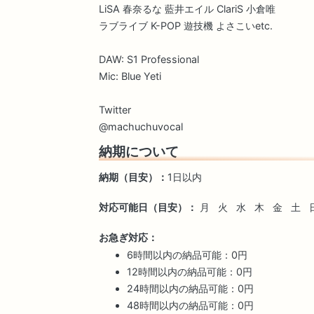
LiSA 春奈るな 藍井エイル ClariS 小倉唯
ラブライブ K-POP 遊技機 よさこいetc.
DAW: S1 Professional
Mic: Blue Yeti
Twitter
@machuchuvocal
納期について
納期（目安）：
1日以内
対応可能日（目安）：
月
火
水
木
金
土
お急ぎ対応：
6時間以内の納品可能：0円
12時間以内の納品可能：0円
24時間以内の納品可能：0円
48時間以内の納品可能：0円