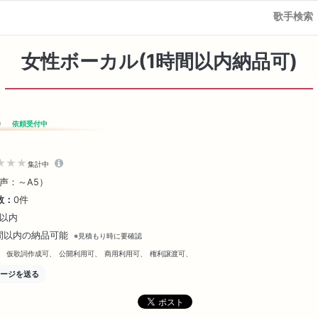
歌手検索
女性ボーカル(1時間以内納品可)
）
依頼受付中
★★★
集計中
裏声：～A5）
数：
0件
日以内
間以内の納品可能
※見積もり時に要確認
、
仮歌詞作成可、
公開利用可、
商用利用可、
権利譲渡可、
ージを送る