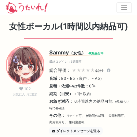
女性ボーカル(1時間以内納品可)
Sammy
（女性）
依頼受付中
最終ログイン：3週間前
総合評価：
★★★★★
集計中
音域：
E3～E5（裏声：～A5）
見積・依頼中の件数：
0件
102
納期（目安）：
1日以内
お気に入りに追加
お急ぎ対応：
6時間以内の納品可能
※見積もり
時に要確認
その他：
リテイク可、
仮歌詞作成可、
公開利用可、
商用利用可、
権利譲渡可、
ダイレクトメッセージを送る