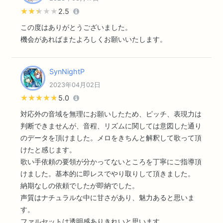
★★★★★
★★★★★
2.5
この度はありがとうございました。
機会があればまたよろしくお願いいたします。
SynNightP
2023年04月02日
★★★★★
★★★★★
5.0
対応外の音域を無理にお願いしたため、ピッチ、表現力は
判断できませんが、音程、リズムに関しては意図した通り
のデータを頂けました。メロをきちんと解釈して歌って頂
けたと感じます。
歌い手依頼の要領が分かってないところを丁寧にご指導頂
けました。基本的に即レスでやり取りして頂きました。
納期なしの依頼でしたが即納でした。
声質はナチュラルな中に甘さがあり、魅力あると思いま
す。
ファルセットは透明感ありきれいと思います。