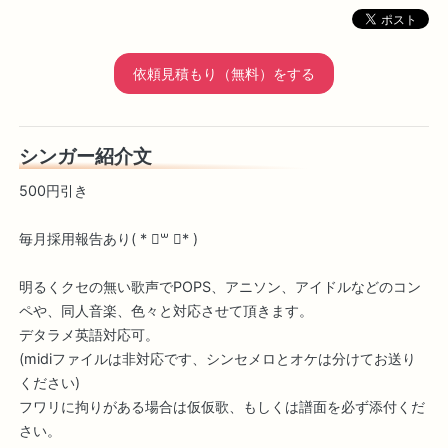
依頼見積もり（無料）をする
シンガー紹介文
500円引き
毎月採用報告あり( * ॑꒳ ॑* )
明るくクセの無い歌声でPOPS、アニソン、アイドルなどのコン
ペや、同人音楽、色々と対応させて頂きます。
デタラメ英語対応可。
(midiファイルは非対応です、シンセメロとオケは分けてお送り
ください)
フワリに拘りがある場合は仮仮歌、もしくは譜面を必ず添付くだ
さい。