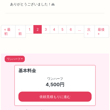
ありがとうございました！🙏
« 最
‹
1
2
3
4
5
6
…
次
最後
初
前
›
»
ワンハーフ
基本料金
ワンハーフ
4,500円
依頼見積もりに進む