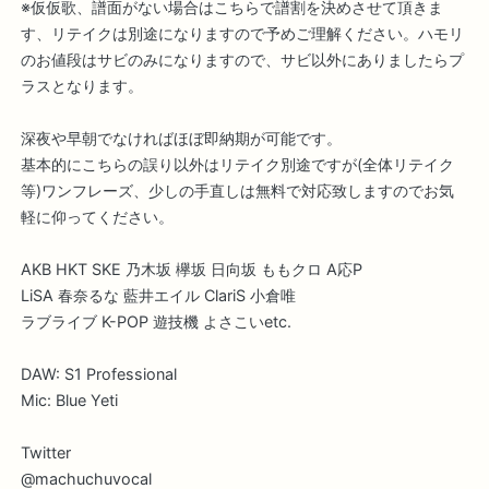
※仮仮歌、譜面がない場合はこちらで譜割を決めさせて頂きま
す、リテイクは別途になりますので予めご理解ください。ハモリ
のお値段はサビのみになりますので、サビ以外にありましたらプ
ラスとなります。
深夜や早朝でなければほぼ即納期が可能です。
基本的にこちらの誤り以外はリテイク別途ですが(全体リテイク
等)ワンフレーズ、少しの手直しは無料で対応致しますのでお気
軽に仰ってください。
AKB HKT SKE 乃木坂 欅坂 日向坂 ももクロ A応P
LiSA 春奈るな 藍井エイル ClariS 小倉唯
ラブライブ K-POP 遊技機 よさこいetc.
DAW: S1 Professional
Mic: Blue Yeti
Twitter
@machuchuvocal