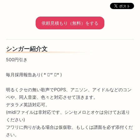
依頼見積もり（無料）をする
シンガー紹介文
500円引き
毎月採用報告あり( * ॑꒳ ॑* )
明るくクセの無い歌声でPOPS、アニソン、アイドルなどのコン
ペや、同人音楽、色々と対応させて頂きます。
デタラメ英語対応可。
(midiファイルは非対応です、シンセメロとオケは分けてお送り
ください)
フワリに拘りがある場合は仮仮歌、もしくは譜面を必ず添付くだ
さい。