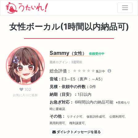
女性ボーカル(1時間以内納品可)
Sammy
（女性）
依頼受付中
最終ログイン：3週間前
総合評価：
★★★★★
集計中
音域：
E3～E5（裏声：～A5）
見積・依頼中の件数：
0件
102
納期（目安）：
1日以内
お気に入りに追加
お急ぎ対応：
6時間以内の納品可能
※見積もり
時に要確認
その他：
リテイク可、
仮歌詞作成可、
公開利用可、
商用利用可、
権利譲渡可、
ダイレクトメッセージを送る