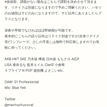
※仮仮歌、譜面がない場合はこちらで譜割を決めさせて頂きま
す、リテイクは別途になりますので予めご理解ください。ハモリ
のお値段はサビのみになりますので、サビ以外にありましたらプ
ラスとなります。
深夜や早朝でなければほぼ即納期が可能です。
基本的にこちらの誤り以外はリテイク別途ですが(全体リテイク
等)ワンフレーズ、少しの手直しは無料で対応致しますのでお気
軽に仰ってください。
AKB HKT SKE 乃木坂 欅坂 日向坂 ももクロ A応P
LiSA 春奈るな 藍井エイル ClariS 小倉唯
ラブライブ K-POP 遊技機 よさこいetc.
DAW: S1 Professional
Mic: Blue Yeti
Twitter
@machuchuvocal