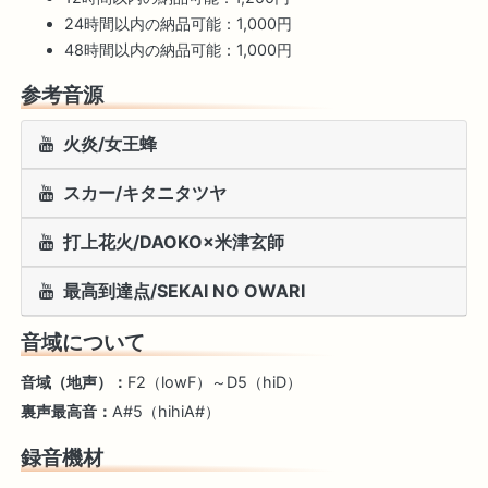
24時間以内の納品可能：1,000円
48時間以内の納品可能：1,000円
参考音源
火炎/女王蜂
スカー/キタニタツヤ
打上花火/DAOKO×米津玄師
最高到達点/SEKAI NO OWARI
音域について
音域（地声）：
F2（lowF）～D5（hiD）
裏声最高音：
A#5（hihiA#）
録音機材