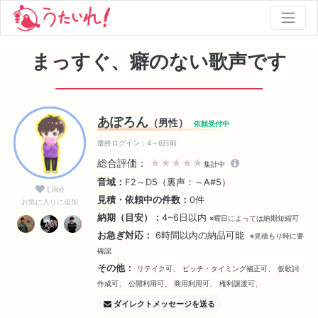
まっすぐ、癖のない歌声です
あぽろん
（男性）
依頼受付中
最終ログイン：4～6日前
総合評価：
★★★★★
集計中
音域：
F2～D5（裏声：～A#5）
Like
見積・依頼中の件数：
0件
お気に入りに追加
納期（目安）：
4~6日以内
※曜日によっては納期短縮可
お急ぎ対応：
6時間以内の納品可能
※見積もり時に要
確認
その他：
リテイク可、
ピッチ・タイミング補正可、
仮歌詞
作成可、
公開利用可、
商用利用可、
権利譲渡可、
ダイレクトメッセージを送る