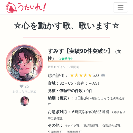
☆心を動かす歌、歌います☆
すみす【実績90件突破✨】
（女
性）
依頼受付中
最終ログイン：2週間前
総合評価：
★★★★★
★★★★★
5.0
音域：
B2～C5（裏声：～A5）
25
見積・依頼中の件数：
0件
お気に入りに追加
納期（目安）：
3日以内
※曜日によっては納期短縮
可
お急ぎ対応：
6時間以内の納品可能
※見積もり
時に要確認
その他：
リテイク可、
英語歌唱可、
仮歌詞作成可、
公開利用可、
商用利用可、