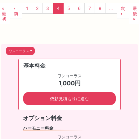
«
‹
1
2
3
4
5
6
7
8
…
次
最
最
前
›
後
初
»
ワンコーラス
基本料金
ワンコーラス
1,000円
依頼見積もりに進む
オプション料金
ハーモニー料金
ワンコーラス