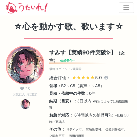
☆心を動かす歌、歌います☆
すみす【実績90件突破✨】
（女
性）
依頼受付中
最終ログイン：2週間前
総合評価：
★★★★★
★★★★★
5.0
音域：
B2～C5（裏声：～A5）
25
見積・依頼中の件数：
0件
お気に入りに追加
納期（目安）：
3日以内
※曜日によっては納期短縮
可
お急ぎ対応：
6時間以内の納品可能
※見積もり
時に要確認
その他：
リテイク可、
英語歌唱可、
仮歌詞作成可、
公開利用可、
商用利用可、