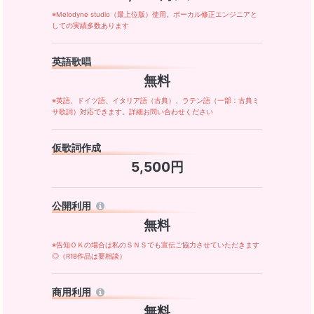
※Melodyne studio（最上位版）使用。ボーカル修正エンジニアと
しての実績多数あります
英語歌唱
無料
※英語、ドイツ語、イタリア語（古典）、ラテン語（一部：古典ミ
サ歌詞）対応できます。詳細お問い合わせください
仮歌詞作成
5,500円
公開利用
無料
※告知ＯＫの場合は私のＳＮＳでも宣伝ご協力させていただきます
◎（R18作品は要相談）
商用利用
無料