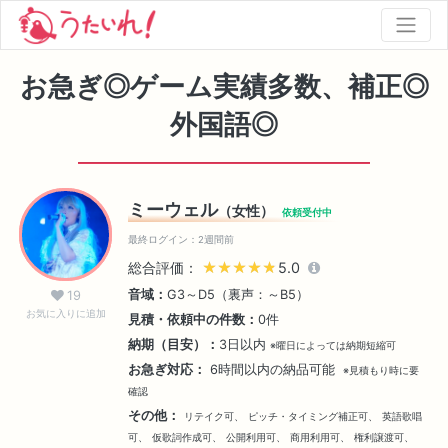
お急ぎ◎ゲーム実績多数、補正◎
外国語◎
ミーウェル
（女性）
依頼受付中
最終ログイン：2週間前
総合評価：
★★★★★
★★★★★
5.0
音域：
G3～D5（裏声：～B5）
19
お気に入りに追加
見積・依頼中の件数：
0件
納期（目安）：
3日以内
※曜日によっては納期短縮可
お急ぎ対応：
6時間以内の納品可能
※見積もり時に要
確認
その他：
リテイク可、
ピッチ・タイミング補正可、
英語歌唱
可、
仮歌詞作成可、
公開利用可、
商用利用可、
権利譲渡可、