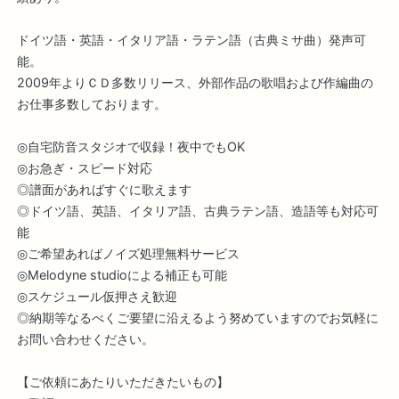
ドイツ語・英語・イタリア語・ラテン語（古典ミサ曲）発声可
能。
2009年よりＣＤ多数リリース、外部作品の歌唱および作編曲の
お仕事多数しております。
◎自宅防音スタジオで収録！夜中でもOK
◎お急ぎ・スピード対応
◎譜面があればすぐに歌えます
◎ドイツ語、英語、イタリア語、古典ラテン語、造語等も対応可
能
◎ご希望あればノイズ処理無料サービス
◎Melodyne studioによる補正も可能
◎スケジュール仮押さえ歓迎
◎納期等なるべくご要望に沿えるよう努めていますのでお気軽に
お問い合わせください。
【ご依頼にあたりいただきたいもの】