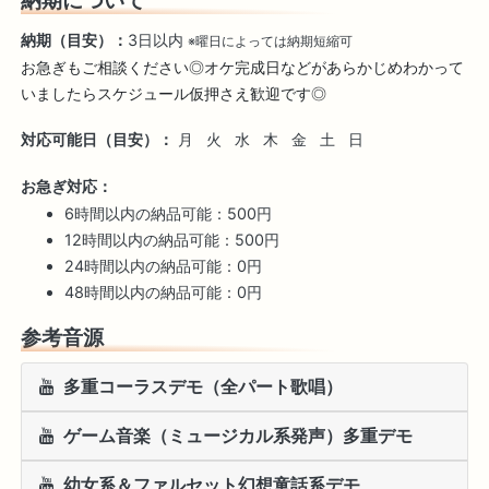
納期（目安）：
3日以内
※曜日によっては納期短縮可
お急ぎもご相談ください◎オケ完成日などがあらかじめわかって
いましたらスケジュール仮押さえ歓迎です◎
対応可能日（目安）：
月
火
水
木
金
土
日
お急ぎ対応：
6時間以内の納品可能：500円
12時間以内の納品可能：500円
24時間以内の納品可能：0円
48時間以内の納品可能：0円
参考音源
多重コーラスデモ（全パート歌唱）
ゲーム音楽（ミュージカル系発声）多重デモ
幼女系＆ファルセット幻想童話系デモ