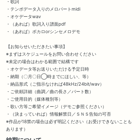
・歌詞
・テンポデータ入りのメロパートmidi
・オケデータwav
・（あれば）歌詞入り譜面pdf
・（あれば）ボカロorシンセメロデモ
【お知らせいただきたい事項】
※まずはスケジュールをお問い合わせください
※未定の場合はわかる範囲で結構です
・オケデータ等お送りいただける予定日時
・納期（〇月〇日◯時までにほしい、等）
・納品形式（ご指示なければ48kHz/24bit/wav）
・ご依頼詳細（曲調／曲の長さ／パート数）
・ご使用目的（媒体種別等）
・歌い方等ご希望イメージ（デモご参照ください）
・（決まっていれば）情報解禁日／ＳＮＳ告知の可否
※作品が18禁の場合は必ず明記ください（お受けできないことも
あります）
納期について