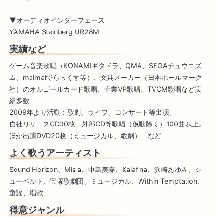
▼オーディオインターフェース
YAMAHA Steinberg UR28M
実績など
ゲーム音楽歌唱（KONAMIギタドラ、QMA、SEGAチュウニズ
ム、maimaiでらっくす等）、文具メーカー（日本ホールマーク
社）のオルゴールカード歌唱、企業VP歌唱、TVCM歌唱など実
績多数
2009年より活動：歌劇、ライブ、コンサート等出演。
自社リリースCD30枚、外部CD等歌唱（仮歌除く）100曲以上。
ほか出演DVD20枚（ミュージカル、歌劇） など
よく歌うアーティスト
Sound Horizon、Misia、中島美嘉、Kalafina、浜崎あゆみ、シ
ューベルト、宝塚歌劇団、ミュージカル、Within Temptation、
童謡、唱歌
得意ジャンル