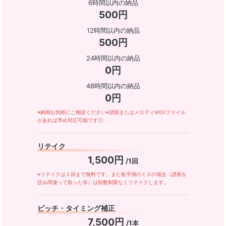
6時間以内の納品
500円
12時間以内の納品
500円
24時間以内の納品
0円
48時間以内の納品
0円
※納期お気軽にご相談ください※譜面またはメロディMIDIファイル
があれば早め対応可能です◎
リテイク
1,500円
/1回
※リテイクは１回まで無料です。また歌手側のミスの場合（譜面を
読み間違って歌った等）は回数制限なくリテイクします。
ピッチ・タイミング補正
7,500円
/1本