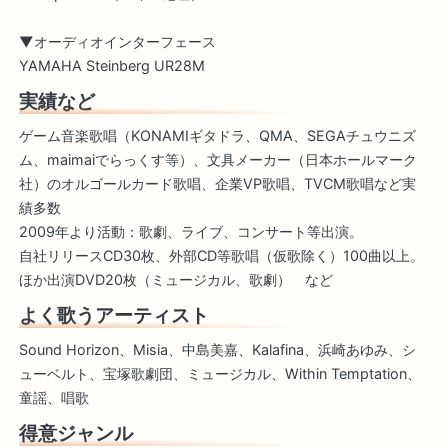
▼オーディオインターフェース
YAMAHA Steinberg UR28M
実績など
ゲーム音楽歌唱（KONAMIギタドラ、QMA、SEGAチュウニズ
ム、maimaiでらっくす等）、文具メーカー（日本ホールマーク
社）のオルゴールカード歌唱、企業VP歌唱、TVCM歌唱など実
績多数
2009年より活動：歌劇、ライブ、コンサート等出演。
自社リリースCD30枚、外部CD等歌唱（仮歌除く）100曲以上。
ほか出演DVD20枚（ミュージカル、歌劇） など
よく歌うアーティスト
Sound Horizon、Misia、中島美嘉、Kalafina、浜崎あゆみ、シ
ューベルト、宝塚歌劇団、ミュージカル、Within Temptation、
童謡、唱歌
得意ジャンル