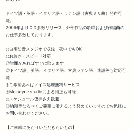
ドイツ語・英語・イタリア語・ラテン語（古典ミサ曲）発声可
能。
2009年よりＣＤ多数リリース、外部作品の歌唱および作編曲の
お仕事多数しております。
◎自宅防音スタジオで収録！夜中でもOK
◎お急ぎ・スピード対応
◎譜面があればすぐに歌えます
◎ドイツ語、英語、イタリア語、古典ラテン語、造語等も対応可
能
◎ご希望あればノイズ処理無料サービス
◎Melodyne studioによる補正も可能
◎スケジュール仮押さえ歓迎
◎納期等なるべくご要望に沿えるよう努めていますのでお気軽に
お問い合わせください。
【ご依頼にあたりいただきたいもの】