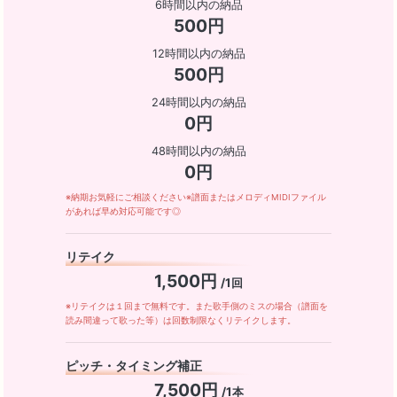
6時間以内の納品
500円
12時間以内の納品
500円
24時間以内の納品
0円
48時間以内の納品
0円
※納期お気軽にご相談ください※譜面またはメロディMIDIファイル
があれば早め対応可能です◎
リテイク
1,500円
/1回
※リテイクは１回まで無料です。また歌手側のミスの場合（譜面を
読み間違って歌った等）は回数制限なくリテイクします。
ピッチ・タイミング補正
7,500円
/1本