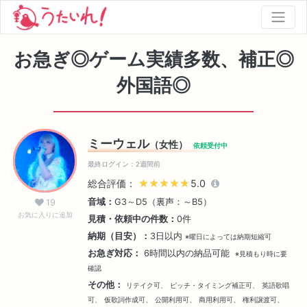
お急ぎ◎ゲーム実績多数、補正◎
外国語◎
ミーウェル
（女性）
依頼受付中
最終ログイン：2週間前
総合評価：
★★★★★
★★★★★
5.0
音域：
G3～D5（裏声：～B5）
19
お気に入りに追加
見積・依頼中の件数：
0件
納期（目安）：
3日以内
※曜日によっては納期短縮可
お急ぎ対応：
6時間以内の納品可能
※見積もり時に要
確認
その他：
リテイク可、
ピッチ・タイミング補正可、
英語歌唱
可、
仮歌詞作成可、
公開利用可、
商用利用可、
権利譲渡可、