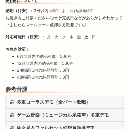
納期（目安）：
3日以内
※曜日によっては納期短縮可
お急ぎもご相談ください◎オケ完成日などがあらかじめわかって
いましたらスケジュール仮押さえ歓迎です◎
対応可能日（目安）：
月
火
水
木
金
土
日
お急ぎ対応：
6時間以内の納品可能：500円
12時間以内の納品可能：500円
24時間以内の納品可能：0円
48時間以内の納品可能：0円
参考音源
多重コーラスデモ（全パート歌唱）
ゲーム音楽（ミュージカル系発声）多重デモ
幼女系＆ファルセット幻想童話系デモ