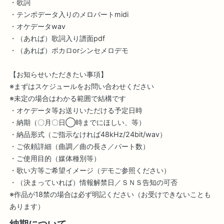
・歌詞
・テンポデータ入りのメロパートmidi
・オケデータwav
・（あれば）歌詞入り譜面pdf
・（あれば）ボカロorシンセメロデモ
【お知らせいただきたい事項】
※まずはスケジュールをお問い合わせください
※未定の場合はわかる範囲で結構です
・オケデータ等お送りいただける予定日時
・納期（〇月〇日◯時までにほしい、等）
・納品形式（ご指示なければ48kHz/24bit/wav）
・ご依頼詳細（曲調／曲の長さ／パート数）
・ご使用目的（媒体種別等）
・歌い方等ご希望イメージ（デモご参照ください）
・（決まっていれば）情報解禁日／ＳＮＳ告知の可否
※作品が18禁の場合は必ず明記ください（お受けできないことも
あります）
納期について