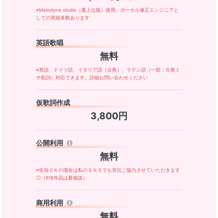
※Melodyne studio（最上位版）使用。ボーカル修正エンジニアと
しての実績多数あります
英語歌唱
無料
※英語、ドイツ語、イタリア語（古典）、ラテン語（一部：古典ミ
サ歌詞）対応できます。詳細お問い合わせください
仮歌詞作成
3,800円
公開利用
無料
※告知ＯＫの場合は私のＳＮＳでも宣伝ご協力させていただきます
◎（R18作品は要相談）
商用利用
無料