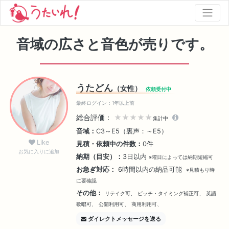
音域の広さと音色が売りです。
うたどん
（女性）
依頼受付中
最終ログイン：1年以上前
総合評価：
★★★★★
集計中
音域：
C3～E5（裏声：～E5）
Like
見積・依頼中の件数：
0件
お気に入りに追加
納期（目安）：
3日以内
※曜日によっては納期短縮可
お急ぎ対応：
6時間以内の納品可能
※見積もり時
に要確認
その他：
リテイク可、
ピッチ・タイミング補正可、
英語
歌唱可、
公開利用可、
商用利用可、
ダイレクトメッセージを送る