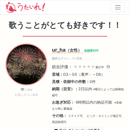
歌うことがとても好きです！！
ur_ha
（女性）
依頼受付中
最終ログイン：1ヶ月前
総合評価：
★★★★★
集計中
音域：
D3～G5（裏声：～D6）
見積・依頼中の件数：
0件
納期（目安）：
2日以内
Like
※曜日によっては納期短
お気に入りに追加
縮可
お急ぎ対応：
6時間以内の納品可能
※見積
もり時に要確認
その他：
リテイク可、
ピッチ・タイミング補正可、
英語歌唱可、