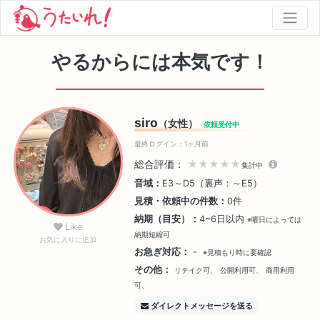
やるからには本気です！
siro
（女性）
依頼受付中
最終ログイン：1ヶ月前
総合評価：
★★★★★
集計中
音域：
E3～D5（裏声：～E5）
見積・依頼中の件数：
0件
納期（目安）：
4~6日以内
※曜日によっては
Like
納期短縮可
お気に入りに追加
お急ぎ対応：
-
※見積もり時に要確認
その他：
リテイク可、
公開利用可、
商用利用
可、
ダイレクトメッセージを送る