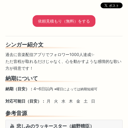
依頼見積もり（無料）をする
シンガー紹介文
過去に音楽配信アプリでフォロワー1000人達成✨
ただ音程が取れるだけじゃなく、心を動かすような感情的な歌い
方が得意です！
納期について
納期（目安）：
4~6日以内
※曜日によっては納期短縮可
対応可能日（目安）：
月
火
水
木
金
土
日
参考音源
悲しみのラッキースター（細野晴臣）