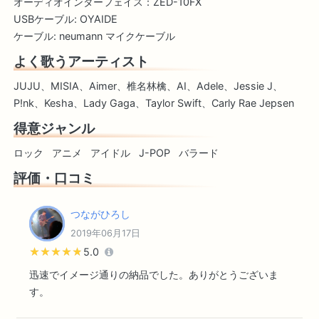
オーディオインターフェイス：ZED-10FX
USBケーブル: OYAIDE
ケーブル: neumann マイクケーブル
よく歌うアーティスト
JUJU、MISIA、Aimer、椎名林檎、AI、Adele、Jessie J、
P!nk、Kesha、Lady Gaga、Taylor Swift、Carly Rae Jepsen
得意ジャンル
ロック
アニメ
アイドル
J-POP
バラード
評価・口コミ
つながひろし
2019年06月17日
★★★★★
★★★★★
5.0
迅速でイメージ通りの納品でした。ありがとうございま
す。