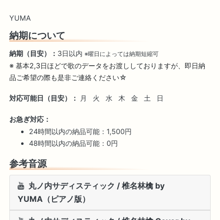
YUMA
納期について
納期（目安）：
3日以内
※曜日によっては納期短縮可
※ 基本2,3日ほどで歌のデータをお渡ししておりますが、即日納
品ご希望の際も是非ご連絡ください☆
対応可能日（目安）：
月
火
水
木
金
土
日
お急ぎ対応：
24時間以内の納品可能：1,500円
48時間以内の納品可能：0円
参考音源
丸ノ内サディスティック / 椎名林檎 by
YUMA（ピアノ版）