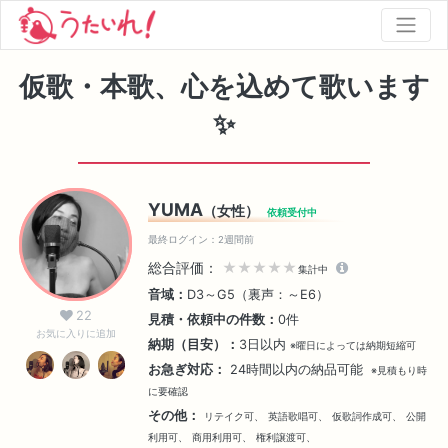
仮歌・本歌、心を込めて歌います
✨
YUMA
（女性）
依頼受付中
最終ログイン：2週間前
総合評価：
★★★★★
集計中
音域：
D3～G5（裏声：～E6）
22
見積・依頼中の件数：
0件
お気に入りに追加
納期（目安）：
3日以内
※曜日によっては納期短縮可
お急ぎ対応：
24時間以内の納品可能
※見積もり時
に要確認
その他：
リテイク可、
英語歌唱可、
仮歌詞作成可、
公開
利用可、
商用利用可、
権利譲渡可、