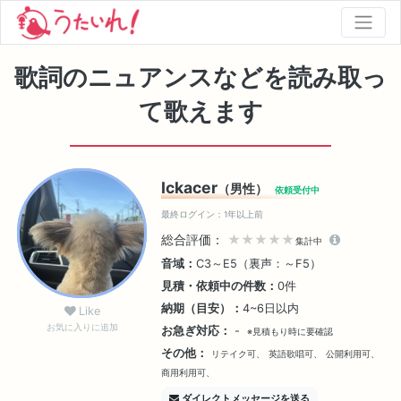
歌詞のニュアンスなどを読み取っ
て歌えます
Ickacer
（男性）
依頼受付中
最終ログイン：1年以上前
総合評価：
★★★★★
集計中
音域：
C3～E5（裏声：～F5）
見積・依頼中の件数：
0件
納期（目安）：
4~6日以内
Like
お気に入りに追加
お急ぎ対応：
-
※見積もり時に要確認
その他：
リテイク可、
英語歌唱可、
公開利用可、
商用利用可、
ダイレクトメッセージを送る