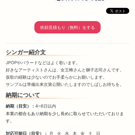
依頼見積もり（無料）をする
シンガー紹介文
JPOPやバラードなどはよく歌います。
好きなアーティストさんは、女王蜂さんと獅子志司さんです。
仮歌の経験は少ないのでお手柔らかにお願いします。
サンプルは準備出来次第公開いたしますのでしばしお待ちを。
納期について
納期（目安）：
4~6日以内
本業の都合もあり納期を少し長めに取らせていただいておりま
す。
対応可能日（目安）：
月
火
水
木
金
土
日