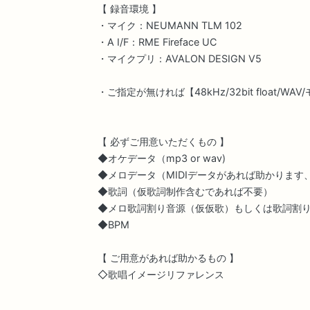
【 録音環境 】
・マイク：NEUMANN TLM 102
・A I/F：RME Fireface UC
・マイクプリ：AVALON DESIGN V5
・ご指定が無ければ【48kHz/32bit float/
【 必ずご用意いただくもの 】
◆オケデータ（mp3 or wav)
◆メロデータ（MIDIデータがあれば助かります、w
◆歌詞（仮歌詞制作含むであれば不要）
◆メロ歌詞割り音源（仮仮歌）もしくは歌詞割
◆BPM
【 ご用意があれば助かるもの 】
◇歌唱イメージリファレンス