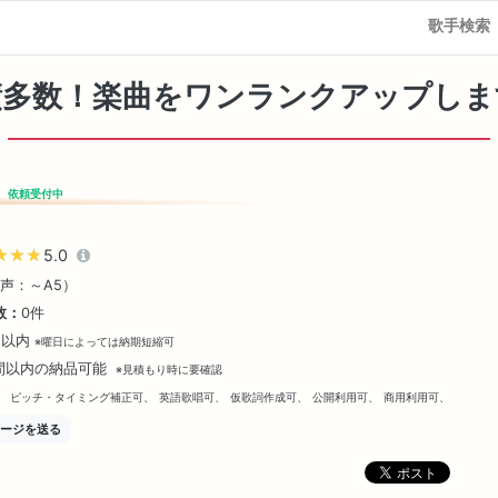
歌手検索
績多数！楽曲をワンランクアップしま
依頼受付中
★★★
★★★
5.0
裏声：～A5）
数：
0件
日以内
※曜日によっては納期短縮可
間以内の納品可能
※見積もり時に要確認
、
ピッチ・タイミング補正可、
英語歌唱可、
仮歌詞作成可、
公開利用可、
商用利用可、
ージを送る