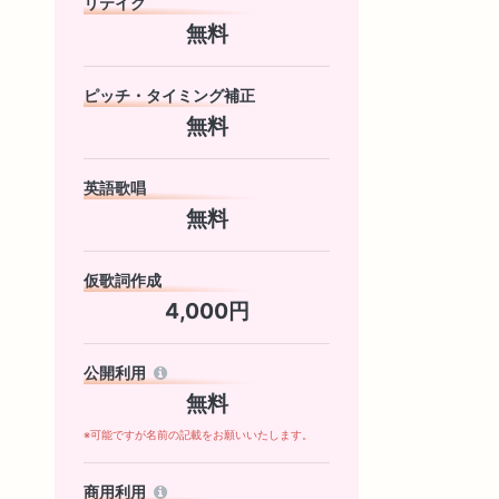
リテイク
無料
ピッチ・タイミング補正
無料
英語歌唱
無料
仮歌詞作成
4,000円
公開利用
無料
※可能ですが名前の記載をお願いいたします。
商用利用