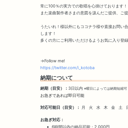
常に100％の実力での歌唱を心掛けております！
また楽曲製作者さまの意図を汲んだご提供、ご
うたいれ！様以外にもココナラ様や直接お問い
します！
多くの方にご利用いただけるようお気に入り登
→Follow me!
https://twitter.com/i_kotoba
納期について
納期（目安）：
3日以内
※曜日によっては納期短縮可
お急ぎであれば即日可能
対応可能日（目安）：
月
火
水
木
金
土
お急ぎ対応：
6時間以内の納品可能：2,000円