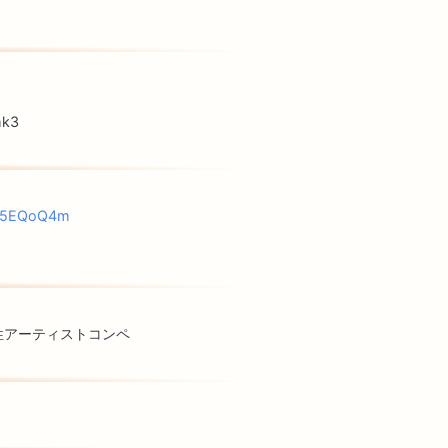
mk3
bf5EQoQ4m
女性アーティストコンペ