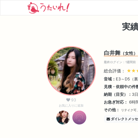
実
白井舞
（女性）
最終ログイン：1週間前
総合評価：
★★
★★
音域：
E3～D5（
見積・依頼中の件
納期（目安）：
3
93
お急ぎ対応：
6時
お気に入りに追加
その他：
リテイク可
ダイレクトメッセ