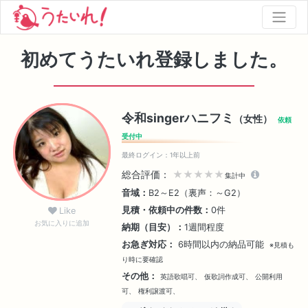
初めてうたいれ登録しました。
令和singerハニフミ
（女性）
依頼
受付中
最終ログイン：1年以上前
総合評価：
★★★★★
集計中
音域：
B2～E2（裏声：～G2）
見積・依頼中の件数：
0件
Like
お気に入りに追加
納期（目安）：
1週間程度
お急ぎ対応：
6時間以内の納品可能
※見積も
り時に要確認
その他：
英語歌唱可、
仮歌詞作成可、
公開利用
可、
権利譲渡可、