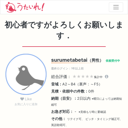
初心者ですがよろしくお願いしま
す．
surumetabetai
（男性）
依頼受付中
最終ログイン：1年以上前
総合評価：
★★★★★
集計中
音域：
A2～B4（裏声：～F5）
見積・依頼中の件数：
0件
納期（目安）：
2日以内
Like
※曜日によっては納期短
お気に入りに追加
縮可
お急ぎ対応：
-
※見積もり時に要確認
その他：
リテイク可、
ピッチ・タイミング補正可、
英語歌唱可、