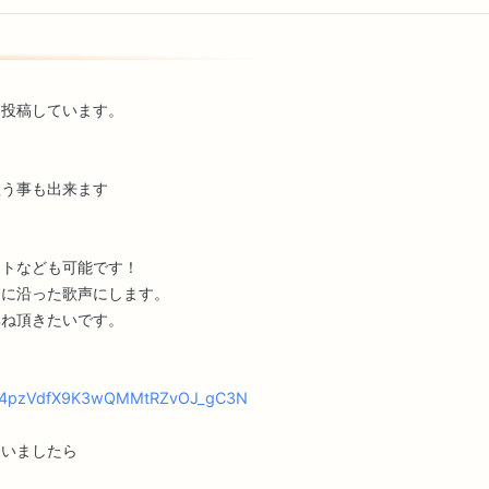
を投稿しています。
歌う事も出来ます
ートなども可能です！
ジに沿った歌声にします。
尋ね頂きたいです。
RN8-4pzVdfX9K3wQMMtRZvOJ_gC3N
合いましたら