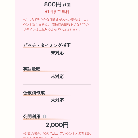
500円
/1回
※1回まで無料
※こちらで明らかな間違えがあった場合は、１カ
ウント致しません。 依頼時の情報不足などでの
リテイクは上記対応させていただきます。
ピッチ・タイミング補正
未対応
英語歌唱
未対応
仮歌詞作成
未対応
公開利用
2,000円
※SNSの場合、私の Twitterアカウントと名前を記