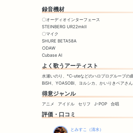
録音機材
〇オーディオインターフェース
STEINBERG UR22mkII
〇マイク
SHURE BETA58A
○DAW
Cubase AI
よく歌うアーティスト
水瀬いのり、°C-uteなどのハロプログループの
BiSH、YOASOBI、ヨルシカ、かいりきベアさ
得意ジャンル
アニメ
アイドル
セリフ
J-POP
合唱
評価・口コミ
とみすこ（清水）