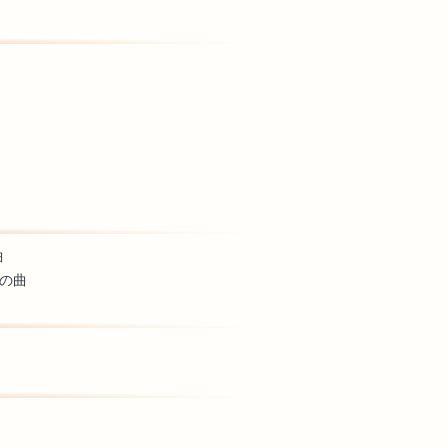
曲
んの曲