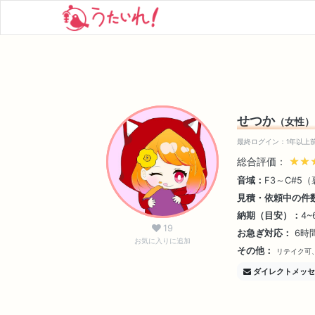
せつか
（女性）
最終ログイン：1年以上
総合評価：
★★
★★
音域：
F3～C#5
見積・依頼中の件
納期（目安）：
4
19
お急ぎ対応：
6時
お気に入りに追加
その他：
リテイク可
ダイレクトメッセ