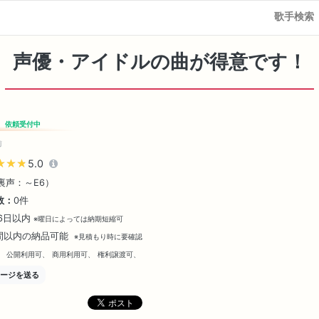
歌手検索
声優・アイドルの曲が得意です！
依頼受付中
前
★★★
★★★
5.0
（裏声：～E6）
数：
0件
~6日以内
※曜日によっては納期短縮可
間以内の納品可能
※見積もり時に要確認
、
公開利用可、
商用利用可、
権利譲渡可、
ージを送る