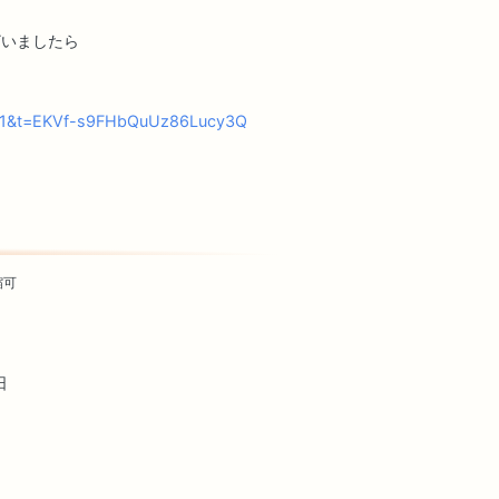
ざいましたら
s=21&t=EKVf-s9FHbQuUz86Lucy3Q
縮可
日