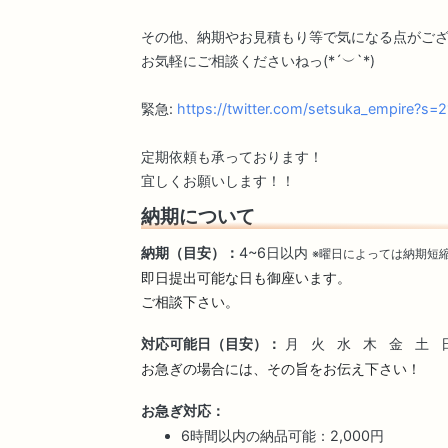
その他、納期やお見積もり等で気になる点がご
お気軽にご相談くださいねっ(*´︶`*)
緊急:
https://twitter.com/setsuka_empire?
定期依頼も承っております！
宜しくお願いします！！
納期について
納期（目安）：
4~6日以内
※曜日によっては納期短
即日提出可能な日も御座います。

ご相談下さい。
対応可能日（目安）：
月
火
水
木
金
土
お急ぎの場合には、その旨をお伝え下さい！
お急ぎ対応：
6時間以内の納品可能：2,000円